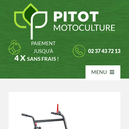
Passer
au
contenu
PAIEMENT
02 37 43 72 13
JUSQU'À
4 X
SANS FRAIS !
MENU
Accueil
Nos produits
Notre entreprise